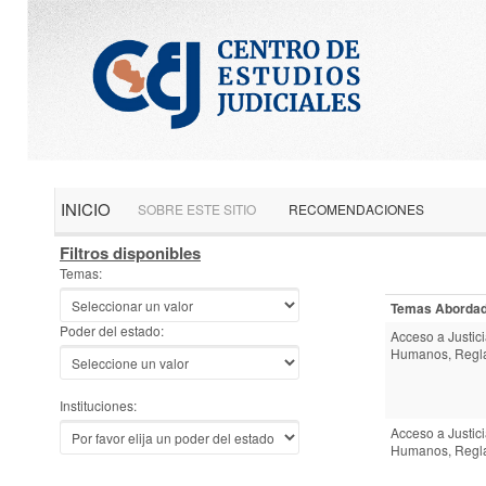
Saltar
Saltar
Saltar
Referencia
a
al
a
de
la
menú
la
teclas
tabla
búsqueda
rápidas
INICIO
SOBRE ESTE SITIO
RECOMENDACIONES
Filtros disponibles
Temas:
Temas Aborda
Poder del estado:
Acceso a Justic
Humanos, Regla
Instituciones:
Acceso a Justic
Humanos, Regla