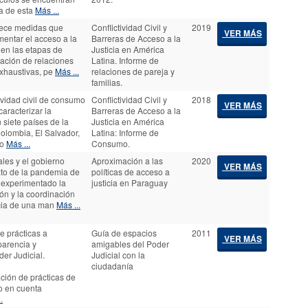
ca de esta
Más ...
trece medidas que
Conflictividad Civil y
2019
VER MÁS
mentar el acceso a la
Barreras de Acceso a la
n en las etapas de
Justicia en América
zación de relaciones
Latina. Informe de
exhaustivas, pe
Más ...
relaciones de pareja y
familias.
tividad civil de consumo
Conflictividad Civil y
2018
VER MÁS
caracterizar la
Barreras de Acceso a la
 siete países de la
Justicia en América
Colombia, El Salvador,
Latina: Informe de
io
Más ...
Consumo.
ales y el gobierno
Aproximación a las
2020
VER MÁS
xto de la pandemia de
políticas de acceso a
 experimentado la
justicia en Paraguay
ón y la coordinación
ticia de una man
Más ...
 prácticas a
Guía de espacios
2011
VER MÁS
parencia y
amigables del Poder
er Judicial.
Judicial con la
ciudadanía
ción de prácticas de
o en cuenta
.