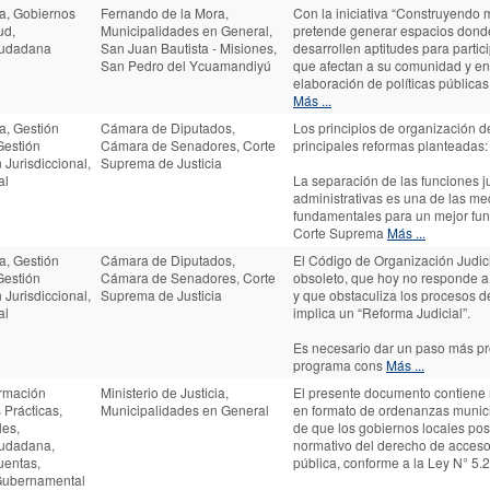
ia, Gobiernos
Fernando de la Mora,
Con la iniciativa “Construyendo m
ud,
Municipalidades en General,
pretende generar espacios dond
Ciudadana
San Juan Bautista - Misiones,
desarrollen aptitudes para partic
San Pedro del Ycuamandiyú
que afectan a su comunidad y en
elaboración de políticas públic
Más ...
a, Gestión
Cámara de Diputados,
Los principios de organización de
Gestión
Cámara de Senadores, Corte
principales reformas planteadas:
n Jurisdiccional,
Suprema de Justicia
al
La separación de las funciones ju
administrativas es una de las m
fundamentales para un mejor fun
Corte Suprema
Más ...
a, Gestión
Cámara de Diputados,
El Código de Organización Judici
Gestión
Cámara de Senadores, Corte
obsoleto, que hoy no responde a
n Jurisdiccional,
Suprema de Justicia
y que obstaculiza los procesos 
al
implica un “Reforma Judicial”.
Es necesario dar un paso más pr
programa cons
Más ...
ormación
Ministerio de Justicia,
El presente documento contiene
 Prácticas,
Municipalidades en General
en formato de ordenanzas municip
les,
de que los gobiernos locales pos
iudadana,
normativo del derecho de acceso
uentas,
pública, conforme a la Ley N° 5.
Gubernamental