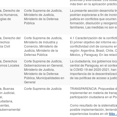
más bien en la aplicación prácti
ia, Derecho de
Corte Suprema de Justicia,
La presente sección desarrolla 
hos Humanos,
Ministerio de Justicia,
podrían explorarse a fin de incre
Reglas de
Ministerio de la Defensa
justicia en conflictos que ocurre
Pública
formación, disolución y reorgani
familiares. Las medidas no son 
ia, Derecho del
Corte Suprema de Justicia,
4.1 Caracterización de la conflic
rechos
Ministerio de Industria y
El primer objetivo del informe es 
ia Civil
Comercio, Ministerio de
conflictividad civil de consumo en
Justicia, Ministerio de la
región: Argentina, Brasil, Chile, 
Defensa Pública
México, y Paraguay. En las relac
ia, Derechos
Corte Suprema de Justicia,
La ciudadanía, los gobiernos loc
rnos Locales
Gobernaciones en General,
central de Paraguay, en el conte
Ministerio de Justicia,
la COVID-19 del 2020-2021, han
Ministerio de la Defensa
importancia de la descentralizaci
Pública, Municipalidades en
de las políticas de acceso a jus
General
ia, Buenas
Corte Suprema de Justicia
TRANSPARENCIA: Propuestas de
ón Judicial,
implementar en materia de trans
l,
participación ciudadana en el Pod
iudadana,
uentas,
Como resultado de la sistematiza
Gubernamental
posible implementación, teniend
experiencias locales en otr
Más ..