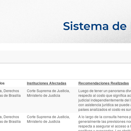
dos
Instituciones Afectadas
Recomendaciones Realizadas
ia, Derechos
Corte Suprema de Justicia,
Luego de tener un panorama dive
s de Brasilia
Ministerio de Justicia
respecto al costo que significa a
judicial independientemente del
con asistencia jurídica se puede 
países analizados el costo es s
ia, Derechos
Corte Suprema de Justicia,
A lo largo de la consulta hemos 
s de Brasilia
Ministerio de Justicia
generalmente las previsiones no
respecta a asegurar el acceso a l
positivas y avanzadas. Los obst