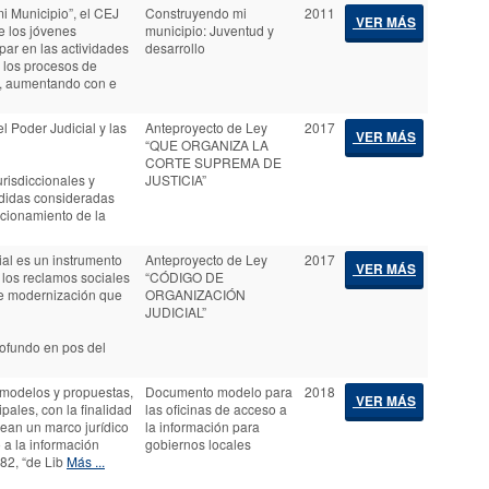
i Municipio”, el CEJ
Construyendo mi
2011
VER MÁS
e los jóvenes
municipio: Juventud y
ipar en las actividades
desarrollo
 los procesos de
as, aumentando con e
l Poder Judicial y las
Anteproyecto de Ley
2017
VER MÁS
“QUE ORGANIZA LA
CORTE SUPREMA DE
risdiccionales y
JUSTICIA”
edidas consideradas
cionamiento de la
al es un instrumento
Anteproyecto de Ley
2017
VER MÁS
 los reclamos sociales
“CÓDIGO DE
de modernización que
ORGANIZACIÓN
JUDICIAL”
ofundo en pos del
 modelos y propuestas,
Documento modelo para
2018
VER MÁS
ales, con la finalidad
las oficinas de acceso a
ean un marco jurídico
la información para
 a la información
gobiernos locales
282, “de Lib
Más ...