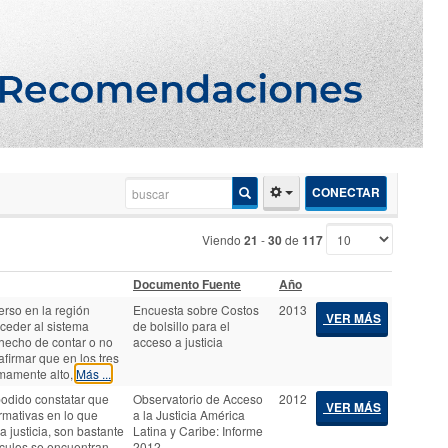
CONECTAR
Viendo
21
-
30
de
117
Documento Fuente
Año
rso en la región
Encuesta sobre Costos
2013
VER MÁS
cceder al sistema
de bolsillo para el
 hecho de contar o no
acceso a justicia
afirmar que en los tres
umamente alto,
Más ...
podido constatar que
Observatorio de Acceso
2012
VER MÁS
rmativas en lo que
a la Justicia América
a justicia, son bastante
Latina y Caribe: Informe
áculos se encuentran
2012.